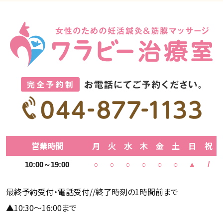
営業時間
月
火
水
木
金
土
日
祝
10:00～19:00
○
○
○
○
○
○
▲
/
最終予約受付・電話受付//終了時刻の1時間前まで
▲10:30～16:00まで