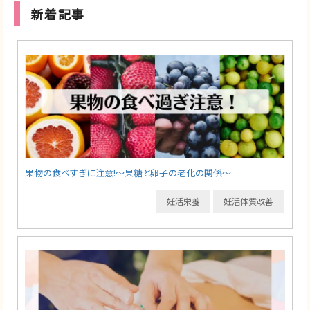
新着記事
果物の食べすぎに注意!～果糖と卵子の老化の関係～
妊活栄養
妊活体質改善