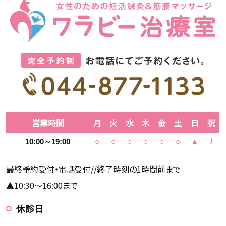
営業時間
月
火
水
木
金
土
日
祝
10:00～19:00
○
○
○
○
○
○
▲
/
最終予約受付・電話受付//終了時刻の1時間前まで
▲10:30～16:00まで
休診日