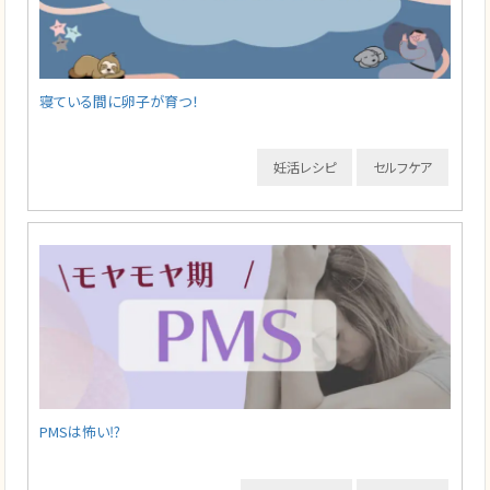
寝ている間に卵子が育つ！
妊活レシピ
セルフケア
PMSは怖い⁉️