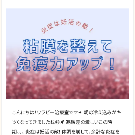
こんにちは！ワラビー治療室です🦘 朝の冷え込みがキ
ツくなってきましたね😖🍂 寒暖差の激しいこの時
期、、、 炎症は妊活の敵❗️ 体調を崩して、余計な炎症を