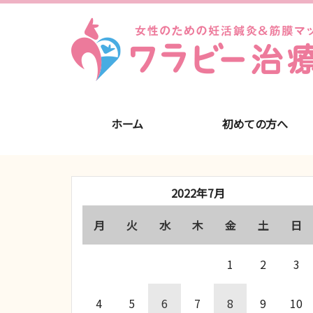
ホーム
初めての方へ
2022年7月
月
火
水
木
金
土
日
1
2
3
4
5
6
7
8
9
10