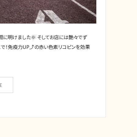
間に明けました🌞 そしてお店には艶々でず
こで！免疫力UP⤴️の赤い色素リコピンを効果
E