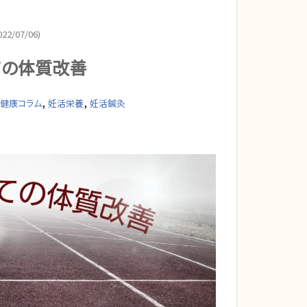
22/07/06)
ての体質改善
,
,
健康コラム
妊活栄養
妊活鍼灸