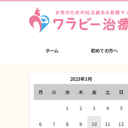
ホーム
初めての方へ
2023年3月
月
火
水
木
金
土
日
1
2
3
4
5
6
7
8
9
10
11
12