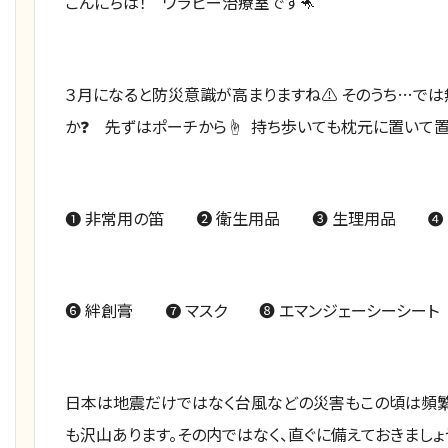
こんにちは！ ワラビー治療室です🦘
３月になると防災意識が高まりますね⚠️ そのうち…で
か❓ 先ずはポーチから☝️ 持ち歩いても枕元に置いて置
❶ 非常用の笛 ❷ 衛生用品 ❸ 生理用品 ❹ 
❻ 絆創膏 ❼ マスク ❽ エマンジェーシーシート
日本は地震だけではなく台風などの災害もこの頃は頻繁
も沢山あります。その内ではなく、直ぐに備えておきましょう