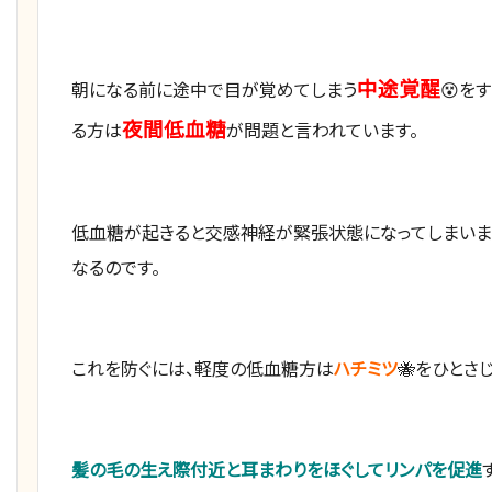
中途覚醒
朝になる前に途中で目が覚めてしまう
😵を
夜間
低血糖
る方は
が問題と言われています。
低血糖が起きると交感神経が緊張状態になってしまいま
なるのです。
これを防ぐには、軽度の低血糖方は
ハチミツ
🐝をひとさ
髪の毛の生え際付近と耳まわりをほぐしてリンパを促進