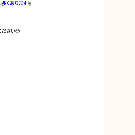
多くあります
☝️
ください
😊