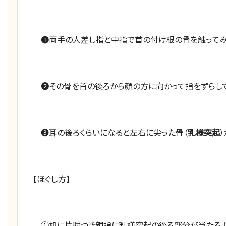
❶両手の人差し指と中指で首の付け根の骨を触ってみ
❷その骨を首の後ろから顔の方に向かって指をずらして
❸耳の後ろくらいになると左右に尖った骨（
乳様突起
【ほぐし方】
①机に片肘つき親指に乳様突起の後ろ部分が当たるよう