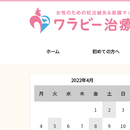
ホーム
初めての方へ
2022年4月
月
火
水
木
金
土
日
1
2
3
4
5
6
7
8
9
10