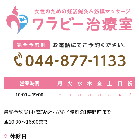
営業時間
月
火
水
木
金
土
日
祝
10:00～19:00
○
○
○
○
○
○
▲
/
最終予約受付・電話受付//終了時刻の1時間前まで
▲10:30～16:00まで
休診日