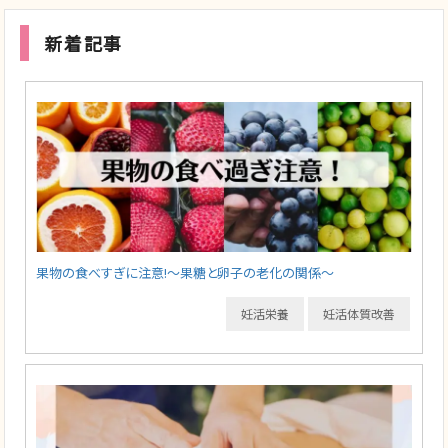
新着記事
果物の食べすぎに注意!～果糖と卵子の老化の関係～
妊活栄養
妊活体質改善