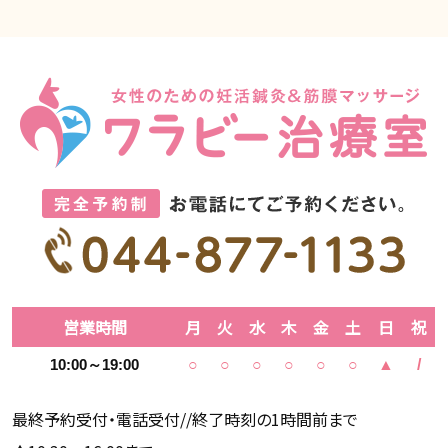
営業時間
月
火
水
木
金
土
日
祝
10:00～19:00
○
○
○
○
○
○
▲
/
最終予約受付・電話受付//終了時刻の1時間前まで